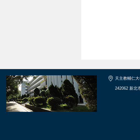
天主教輔仁大
242062 新