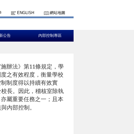
學
ENGLISH
網站地圖
新公告
內部控制專區
11
實施辦法》第
條規定，學
制度之有效程度，衡量學校
控制制度得以持續有效實
於校長。因此，稽核室除執
，亦屬重要任務之一；且本
核與內部控制。