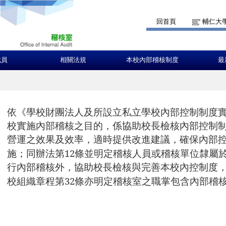
回首頁
輔仁大
成員
相關法規
本校內部稽核制度
最
依《學校財團法人及所設立私立學校內部控制制度
校實施內部稽核之目的，係協助校長檢核內部控制
營運之效果及效率，適時提供改進建議，確保內部
12
施；同辦法第
條並明定稽核人員或稽核單位隸屬
行內部稽核外，協助校長檢核與完善本校內控制度
32
校組織章程第
條亦明定稽核室之職掌包含內部稽