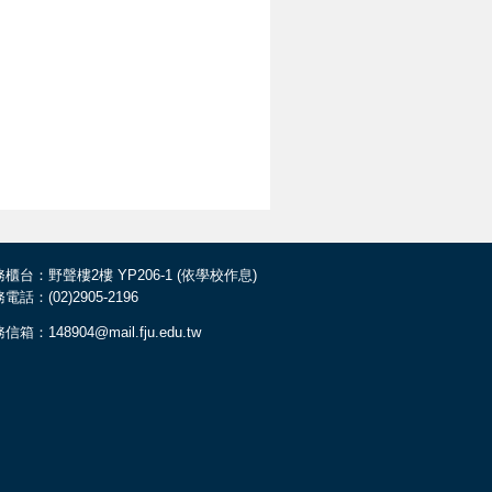
櫃台：野聲樓2樓 YP206-1 (依學校作息)
電話：(02)2905-2196
信箱：148904@mail.fju.edu.tw