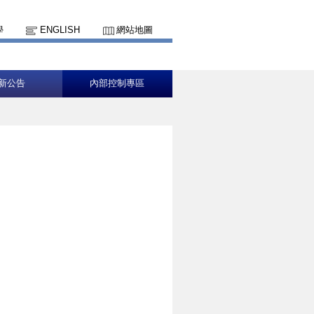
學
ENGLISH
網站地圖
新公告
內部控制專區