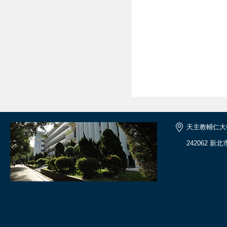
天主教輔仁大
242062 新